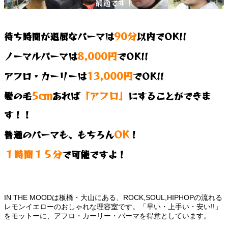
最適です！
90分
待ち時間が退屈なパーマは
以内でOK!!
8,000円
ノーマルパーマは
でOK!!
13,000円
アフロ・カーリーは
でOK!!
5cm
「アフロ」
髪の毛
あれば
にすることができま
す！！
OK
普通のパーマも、もちろん
！
１時間１５分
で可能ですよ！
IN THE MOODは板橋・大山にある、ROCK,SOUL,HIPHOPの流れる
レモンイエローのおしゃれな理容室です。「早い・上手い・安い!!」
をモットーに、アフロ・カーリー・パーマを得意としています。