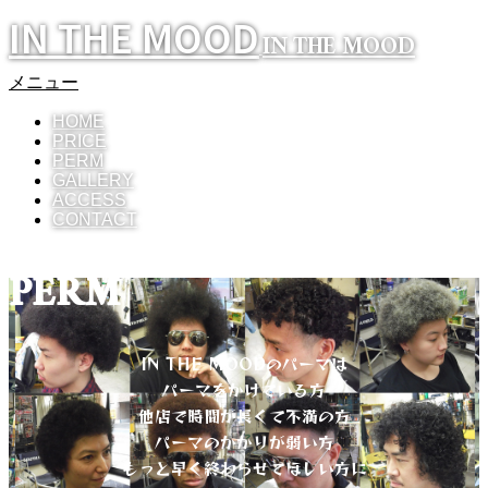
IN THE MOOD
IN THE MOOD
メニュー
HOME
PRICE
PERM
GALLERY
ACCESS
CONTACT
PERM
IN THE MOODのパーマは
パーマをかけている方
他店で時間が長くて不満の方
パーマのかかりが弱い方
もっと早く終わらせてほしい方に